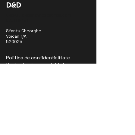
D&D
E-MAIL:
dndsrloffice@gmail.com
0751118191
Sfantu Gheorghe
Voican 1/A
520025
Politica de confidențialitate
Declarație de accesibilitate
© 2035 de D. O'Connor. Susținut și
securizat de
Wix
Abonează-te