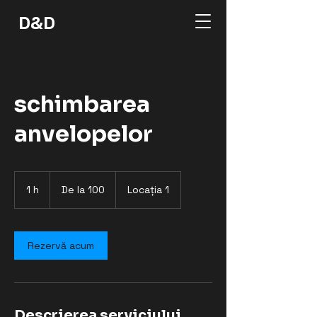
D&D
schimbarea
anvelopelor
De
la
1 h
1
De la 100
Locația 1
100
Rezervă acum
Descrierea serviciului